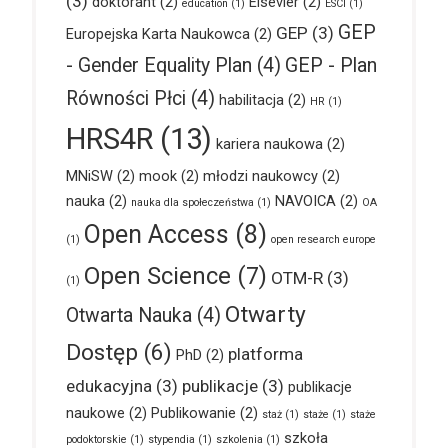
(3)
doktorant
(2)
Elsevier
(2)
education
(1)
ESCI
(1)
GEP
GEP
(3)
Europejska Karta Naukowca
(2)
- Gender Equality Plan
(4)
GEP - Plan
Równości Płci
(4)
habilitacja
(2)
HR
(1)
HRS4R
(13)
kariera naukowa
(2)
MNiSW
(2)
mook
(2)
młodzi naukowcy
(2)
nauka
(2)
NAVOICA
(2)
nauka dla społeczeństwa
(1)
OA
Open Access
(8)
(1)
open research europe
Open Science
(7)
OTM-R
(3)
(1)
Otwarty
Otwarta Nauka
(4)
Dostęp
(6)
platforma
PhD
(2)
edukacyjna
(3)
publikacje
(3)
publikacje
naukowe
(2)
Publikowanie
(2)
staż
(1)
staże
(1)
staże
szkoła
podoktorskie
(1)
stypendia
(1)
szkolenia
(1)