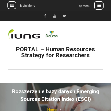
Main Menu
Top Menu
Skip
to
Facebook
YouTube
Twitter
content
PORTAL – Human Resources
Strategy for Researchers
Rozszerzenie bazy danych Emerging
Sources Citation Index (ESCI)
Home