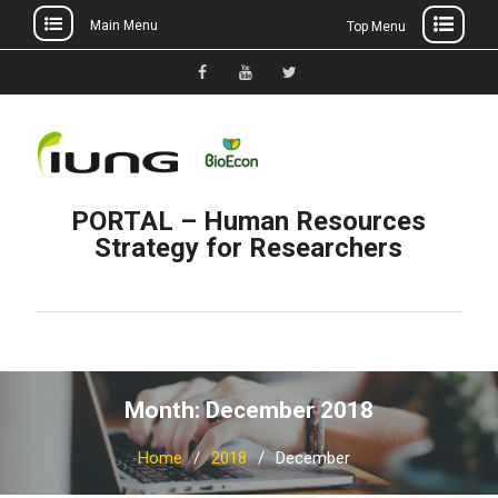
Main Menu
Top Menu
Skip
to
Facebook
YouTube
Twitter
content
PORTAL – Human Resources
Strategy for Researchers
Month: December 2018
Home
2018
December