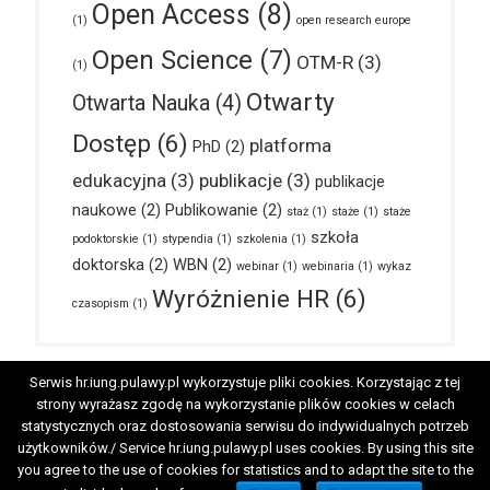
Open Access
(8)
(1)
open research europe
Open Science
(7)
OTM-R
(3)
(1)
Otwarty
Otwarta Nauka
(4)
Dostęp
(6)
platforma
PhD
(2)
edukacyjna
(3)
publikacje
(3)
publikacje
naukowe
(2)
Publikowanie
(2)
staż
(1)
staże
(1)
staże
szkoła
podoktorskie
(1)
stypendia
(1)
szkolenia
(1)
doktorska
(2)
WBN
(2)
webinar
(1)
webinaria
(1)
wykaz
Wyróżnienie HR
(6)
czasopism
(1)
Serwis hr.iung.pulawy.pl wykorzystuje pliki cookies. Korzystając z tej
strony wyrażasz zgodę na wykorzystanie plików cookies w celach
Ogólne
HRS4R
OTM-R
Pracownicy
statystycznych oraz dostosowania serwisu do indywidualnych potrzeb
użytkowników./ Service hr.iung.pulawy.pl uses cookies. By using this site
Doktoranci
Kandydaci
you agree to the use of cookies for statistics and to adapt the site to the