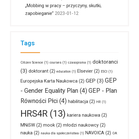
„Mobbing w pracy – przyczyny, skutki,
zapobieganie”
2023-01-12
Tags
doktoranci
Citizen Science
(1)
courses
(1)
czasopisma
(1)
(3)
doktorant
(2)
Elsevier
(2)
education
(1)
ESCI
(1)
GEP
GEP
(3)
Europejska Karta Naukowca
(2)
- Gender Equality Plan
(4)
GEP - Plan
Równości Płci
(4)
habilitacja
(2)
HR
(1)
HRS4R
(13)
kariera naukowa
(2)
MNiSW
(2)
mook
(2)
młodzi naukowcy
(2)
nauka
(2)
NAVOICA
(2)
nauka dla społeczeństwa
(1)
OA