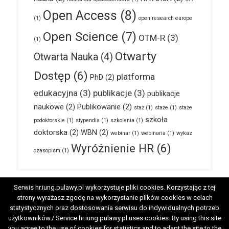
Open Access
(8)
(1)
open research europe
Open Science
(7)
OTM-R
(3)
(1)
Otwarty
Otwarta Nauka
(4)
Dostęp
(6)
platforma
PhD
(2)
edukacyjna
(3)
publikacje
(3)
publikacje
naukowe
(2)
Publikowanie
(2)
staż
(1)
staże
(1)
staże
szkoła
podoktorskie
(1)
stypendia
(1)
szkolenia
(1)
doktorska
(2)
WBN
(2)
webinar
(1)
webinaria
(1)
wykaz
Wyróżnienie HR
(6)
czasopism
(1)
Serwis hr.iung.pulawy.pl wykorzystuje pliki cookies. Korzystając z tej
strony wyrażasz zgodę na wykorzystanie plików cookies w celach
Ogólne
HRS4R
OTM-R
Pracownicy
statystycznych oraz dostosowania serwisu do indywidualnych potrzeb
użytkowników./ Service hr.iung.pulawy.pl uses cookies. By using this site
Doktoranci
Kandydaci
you agree to the use of cookies for statistics and to adapt the site to the